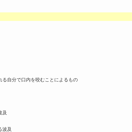
れる自分で口内を咬むことによるもの
波及
る波及