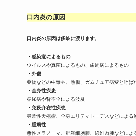
口内炎の原因
口内炎の原因は多岐に渡ります
。
・感染症によるもの
ウイルスや真菌によるもの、
歯周病
によるもの
・外傷
薬物などの中毒や、熱傷、ガムチュア病変と呼ば
・全身性疾患
糖尿病
や腎不全による波及
・免疫介在性疾患
尋常性天疱瘡
、全身エリテマトーデスなどによる
・腫瘍性
悪性メラノーマ、
肥満細胞腫
、線維肉腫などによ