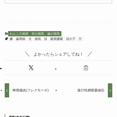
わんこの病状
目の病気
歯の病気
膿
歯周病
犬
病気
目
眼窩膿瘍
目の下
穴
よかったらシェアしてね！
蜂窩織炎(フレグモーネ)
進行性網膜萎縮症