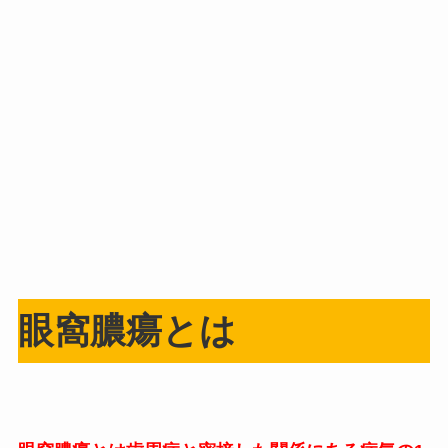
眼窩膿瘍とは