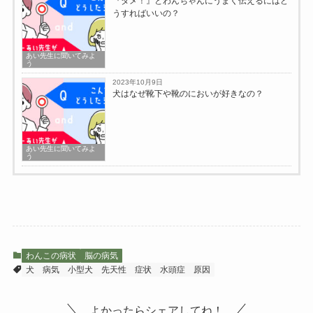
『ダメ！』とわんちゃんにうまく伝えるにはど
うすればいいの？
あい先生に聞いてみよ
う
2023年10月9日
犬はなぜ靴下や靴のにおいが好きなの？
あい先生に聞いてみよ
う
わんこの病状
脳の病気
犬
病気
小型犬
先天性
症状
水頭症
原因
よかったらシェアしてね！