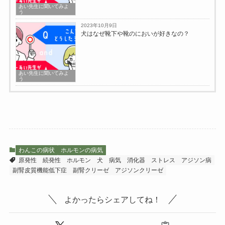
あい先生に聞いてみよ
う
2023年10月9日
犬はなぜ靴下や靴のにおいが好きなの？
あい先生に聞いてみよ
う
わんこの病状
ホルモンの病気
原発性
続発性
ホルモン
犬
病気
消化器
ストレス
アジソン病
副腎皮質機能低下症
副腎クリーゼ
アジソンクリーゼ
よかったらシェアしてね！