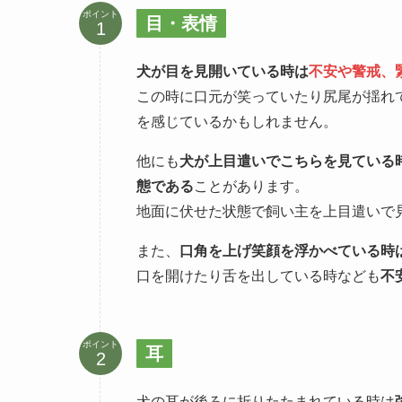
ポイント
目・表情
犬が目を見開いている時は
不安や警戒、
この時に口元が笑っていたり尻尾が揺れ
を感じているかもしれません。
他にも
犬が上目遣いでこちらを見ている
態である
ことがあります。
地面に伏せた状態で飼い主を上目遣いで
また、
口角を上げ笑顔を浮かべている時
口を開けたり舌を出している時なども
不
ポイント
耳
犬の耳が後ろに折りたたまれている時は