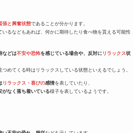
緊張と興奮状態
であることが分かります。
ているなどもあれば、何かに期待したり食べ物を貰える可能性
時などは
不安や恐怖
を感じている場合や、反対に
リラックス
状
見つめてくる時はリラックスしている状態といえるでしょう。
は
リラックス・喜びの
感情
を表していたり、
安がなく落ち着いている
様子を表しているようです。
強い不安や恐れ、服従
などを示しています。