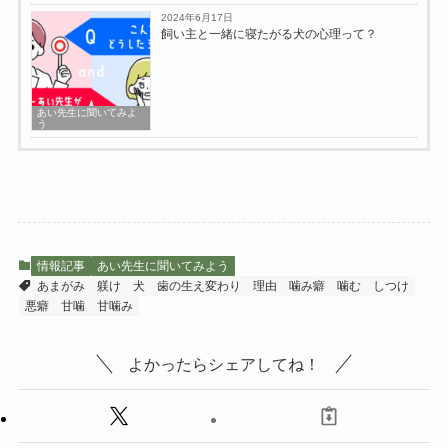
2024年6月17日
飼い主と一緒に寝たがる犬の心理って？
あい先生に聞いてみよ
う
情報記事
あい先生に聞いてみよう
あまがみ
躾け
犬
歯の生え変わり
理由
噛み癖
噛む
しつけ
悪癖
甘噛
甘噛み
よかったらシェアしてね！