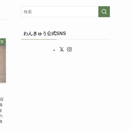
わんきゅう公式SNS
病気
炎症
発
ま
の
炎