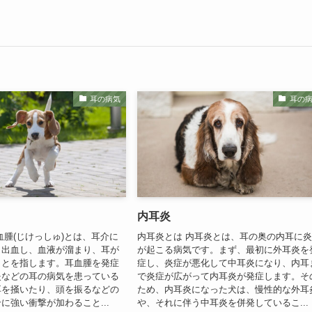
耳の病気
耳の
内耳炎
血腫(じけっしゅ)とは、耳介に
内耳炎とは 内耳炎とは、耳の奥の内耳に
ら出血し、血液が溜まり、耳が
が起こる病気です。まず、最初に外耳炎を
ことを指します。耳血腫を発症
症し、炎症が悪化して中耳炎になり、内耳
炎などの耳の病気を患っている
で炎症が広がって内耳炎が発症します。そ
耳を掻いたり、頭を振るなどの
ため、内耳炎になった犬は、慢性的な外耳
に強い衝撃が加わること...
や、それに伴う中耳炎を併発しているこ...