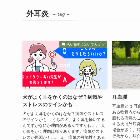
外耳炎
– tag –
あい先生に聞いてみよう
犬がよく耳をかくのはなぜ？病気や
耳血腫
ストレスのサインかも…
耳血腫とは 耳
ある軟骨内か
犬がよく耳をかくのはなぜ？病気やストレス
腫れる病気の
のサインかも… うちの犬、よく耳を掻いてる
する犬は外耳
んですがなにか理由があるんですかね…。 犬
場合が多く、
が耳をかく理由は様々あります。病気やスト
行為から、耳介
レスが原因かも…。 え、病気の可能性もある