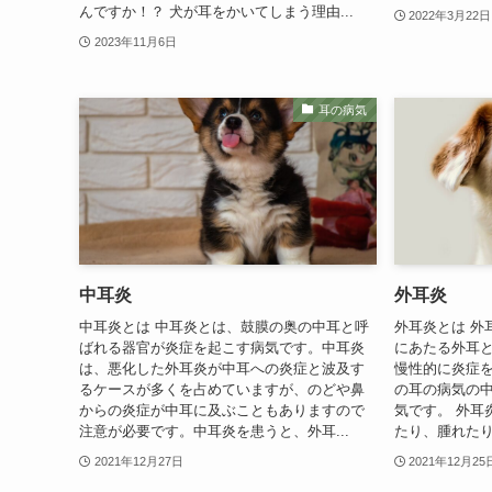
んですか！？ 犬が耳をかいてしまう理由...
2022年3月22日
2023年11月6日
耳の病気
中耳炎
外耳炎
中耳炎とは 中耳炎とは、鼓膜の奥の中耳と呼
外耳炎とは 外
ばれる器官が炎症を起こす病気です。中耳炎
にあたる外耳
は、悪化した外耳炎が中耳への炎症と波及す
慢性的に炎症
るケースが多くを占めていますが、のどや鼻
の耳の病気の
からの炎症が中耳に及ぶこともありますので
気です。 外耳
注意が必要です。中耳炎を患うと、外耳...
たり、腫れたり
2021年12月27日
2021年12月25