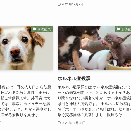
2021年12月27日
耳の病気
目の
ホルネル症候群
耳炎とは、耳の入り口から鼓膜
ホルネル症候群とは ホルネル症候群とい
と呼ばれる部分に急性、または
ットの病気を聞いたことはありますか？あ
を起こす病気です。外耳炎は犬
り聞きなれない病名ですが、ホルネル症候
中では、非常にポピュラーな病
は目と神経の病気です。 ホルネル症候群
炎が起こると、耳から悪臭がし
名『ホーナー症候群』とも呼ばれ、脳と目
痒がる素振りを見せま...
繋ぐ交感神経の異常により、眼球やそ...
日
2021年11月28日