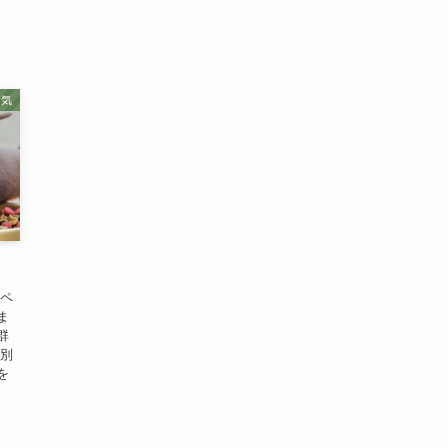
病気
うペ
ま
群
は別
を