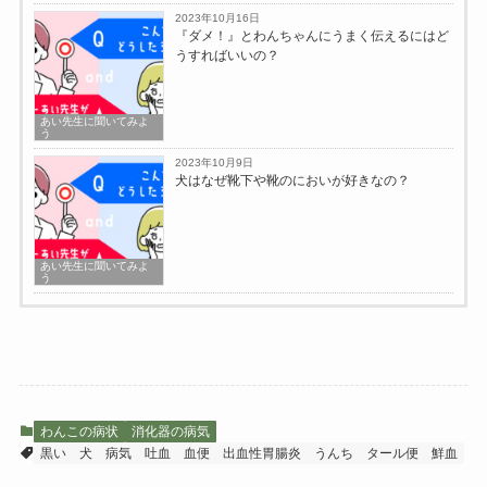
2023年10月16日
『ダメ！』とわんちゃんにうまく伝えるにはど
うすればいいの？
あい先生に聞いてみよ
う
2023年10月9日
犬はなぜ靴下や靴のにおいが好きなの？
あい先生に聞いてみよ
う
わんこの病状
消化器の病気
黒い
犬
病気
吐血
血便
出血性胃腸炎
うんち
タール便
鮮血