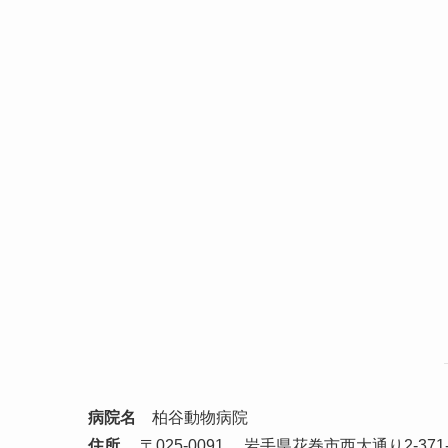
病院名
柏谷動物病院
住所
〒025-0091 岩手県花巻市西大通り2-371-